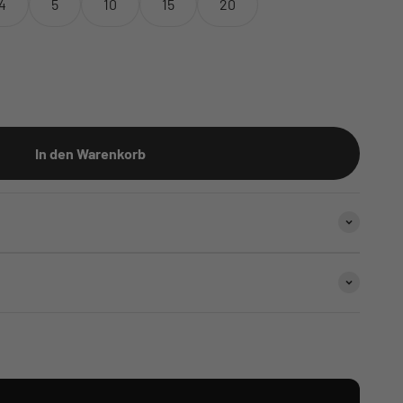
4
5
10
15
20
In den Warenkorb