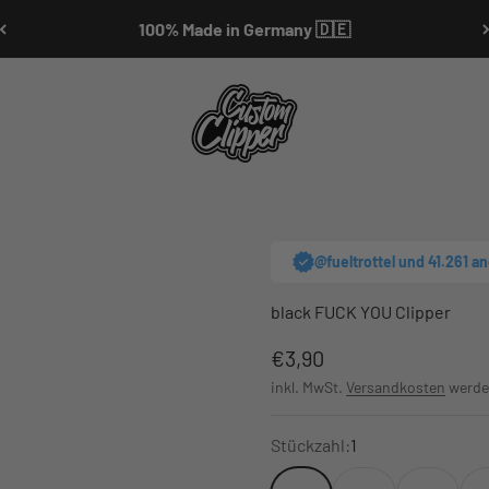
100% Made in Germany 🇩🇪
Customclipper
@fueltrottel und 41.261 a
black FUCK YOU Clipper
Angebot
€3,90
inkl. MwSt.
Versandkosten
werde
Stückzahl:
1