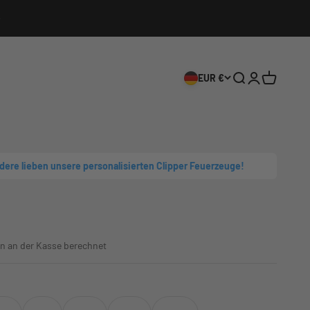
EUR €
Suche
Anmelden
Warenkor
ndere lieben unsere personalisierten Clipper Feuerzeuge!
n an der Kasse berechnet