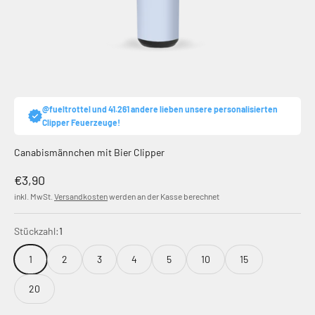
@fueltrottel und 41.261 andere lieben unsere personalisierten
Clipper Feuerzeuge!
Canabismännchen mit Bier Clipper
Angebot
€3,90
inkl. MwSt.
Versandkosten
werden an der Kasse berechnet
Stückzahl:
1
1
2
3
4
5
10
15
20