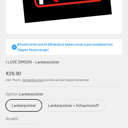
@fueltrottel und 41.261 andere lieben unsere personalisierten
Clipper Feuerzeuge!
I LOVE SIMSON – Lenkerpolster
Angebot
€26,90
inkl. MwSt.
Versandkosten
werden an der Kasse berechnet
Option:
Lenkerpolster
Lenkerpolster
Lenkerpolster + Schaumstoff
Anzahl: