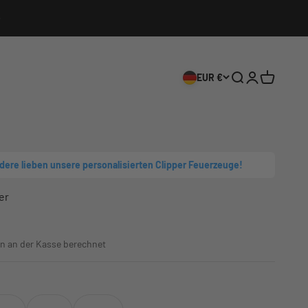
EUR €
Suche
Anmelden
Warenkor
ndere lieben unsere personalisierten Clipper Feuerzeuge!
er
n an der Kasse berechnet