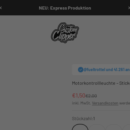
NEU: Express Produktion
Customclipper
@fueltrottel und 41.261 a
Motorkontrollleuchte – Stick
Angebot
€1,50
Regulärer Preis
€2,00
inkl. MwSt.
Versandkosten
werde
Stückzahl:
1