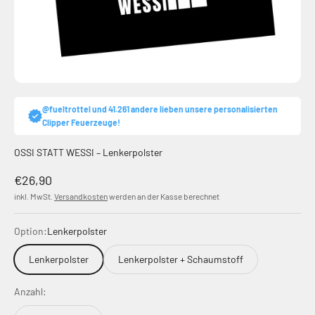
@fueltrottel und 41.261 andere lieben unsere personalisierten
Clipper Feuerzeuge!
OSSI STATT WESSI – Lenkerpolster
Angebot
€26,90
inkl. MwSt.
Versandkosten
werden an der Kasse berechnet
Option:
Lenkerpolster
Lenkerpolster
Lenkerpolster + Schaumstoff
Anzahl: