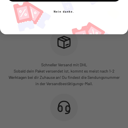
Nein danke.
Schneller Versand mit DHL
Sobald dein Paket versendet ist, kommt es meist nach 1-2
Werktagen bei dir Zuhause an! Du findest die Sendungsnummer
in der Versandbestätigungs-Mail.