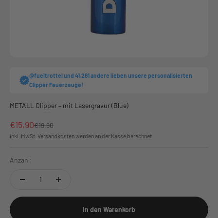
@fueltrottel und 41.261 andere lieben unsere personalisierten
Clipper Feuerzeuge!
METALL Clipper – mit Lasergravur (Blue)
Angebot
€15,90
Regulärer Preis
€19,90
inkl. MwSt.
Versandkosten
werden an der Kasse berechnet
Anzahl:
In den Warenkorb