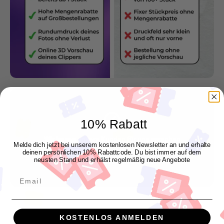
10% Rabatt
Wir lassen unsere Kunden für uns sprechen
Melde dich jetzt bei unserem kostenlosen Newsletter an und erhalte
"Genau so wie ich es mir vorgestellt habe"
deinen persönlichen 10% Rabattcode. Du bist immer auf dem
neusten Stand und erhälst regelmäßig neue Angebote
Manuel P.
Email
KOSTENLOS ANMELDEN