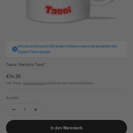
@fueltrottel und 41.261 andere lieben unsere personalisierten
Clipper Feuerzeuge!
Tasse "Hamstis Tassi"
Angebot
€14,95
inkl. MwSt.
Versandkosten
werden an der Kasse berechnet
Anzahl:
In den Warenkorb