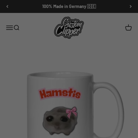
Zum Inhalt springen
100% Made in Germany 🇩🇪
Customclipper
Menü
Suche
Waren