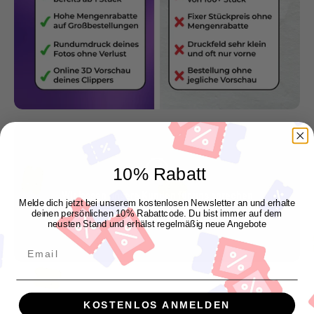
10% Rabatt
Wir lassen unsere Kunden für uns sprechen
Melde dich jetzt bei unserem kostenlosen Newsletter an und erhalte
"Genau so wie ich es mir vorgestellt habe"
deinen persönlichen 10% Rabattcode. Du bist immer auf dem
neusten Stand und erhälst regelmäßig neue Angebote
Manuel P.
Email
KOSTENLOS ANMELDEN