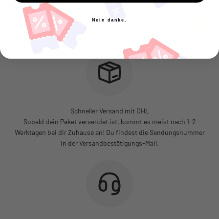
Nein danke.
Schneller Versand mit DHL
Sobald dein Paket versendet ist, kommt es meist nach 1-2
Werktagen bei dir Zuhause an! Du findest die Sendungsnummer
in der Versandbestätigungs-Mail.