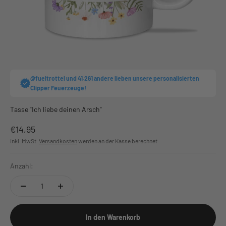
@fueltrottel und 41.261 andere lieben unsere personalisierten
Clipper Feuerzeuge!
Tasse "Ich liebe deinen Arsch"
Angebot
€14,95
inkl. MwSt.
Versandkosten
werden an der Kasse berechnet
Anzahl:
In den Warenkorb