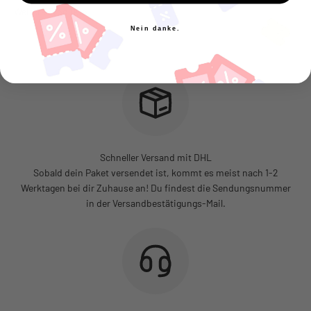
Nein danke.
Schneller Versand mit DHL
Sobald dein Paket versendet ist, kommt es meist nach 1-2
Werktagen bei dir Zuhause an! Du findest die Sendungsnummer
in der Versandbestätigungs-Mail.