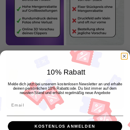
10% Rabatt
Wir lassen unsere Kunden für uns sprechen
Melde dich jetzt bei unserem kostenlosen Newsletter an und erhalte
"Genau so wie ich es mir vorgestellt habe"
deinen persönlichen 10% Rabattcode. Du bist immer auf dem
neusten Stand und erhälst regelmäßig neue Angebote
Manuel P.
Email
KOSTENLOS ANMELDEN