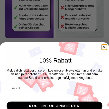
10% Rabatt
Wir lassen unsere Kunden für uns sprechen
Melde dich jetzt bei unserem kostenlosen Newsletter an und erhalte
"Genau so wie ich es mir vorgestellt habe"
deinen persönlichen 10% Rabattcode. Du bist immer auf dem
neusten Stand und erhälst regelmäßig neue Angebote
Manuel P.
Email
KOSTENLOS ANMELDEN