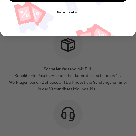
Nein danke.
Schneller Versand mit DHL
Sobald dein Paket versendet ist, kommt es meist nach 1-2
Werktagen bei dir Zuhause an! Du findest die Sendungsnummer
in der Versandbestätigungs-Mail.