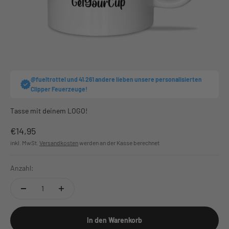
@fueltrottel und 41.261 andere lieben unsere personalisierten
Clipper Feuerzeuge!
Tasse mit deinem LOGO!
Angebot
€14,95
inkl. MwSt.
Versandkosten
werden an der Kasse berechnet
Anzahl:
In den Warenkorb