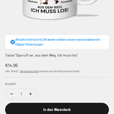
@fueltrottel und 41.261 andere lieben unsere personalisierten
Clipper Feuerzeuge!
Tasse "Opa ruft an, aus dem Weg, ich muss los"
Angebot
€14,95
inkl. MwSt.
Versandkosten
werden an der Kasse berechnet
Anzahl:
In den Warenkorb