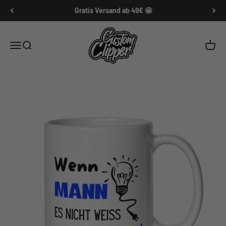
Zum Inhalt springen
Gratis Versand ab 49€ 🤩
Customclipper
Menü
Suche
Waren