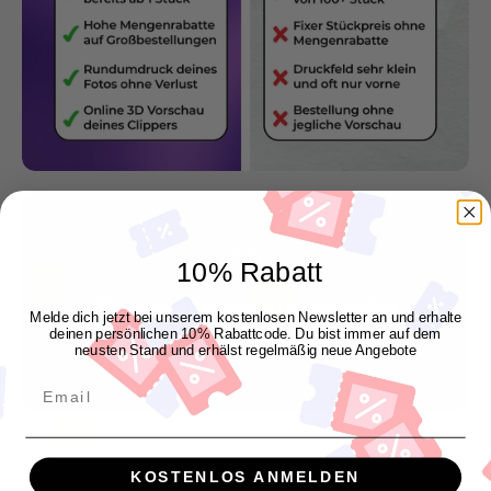
10% Rabatt
Wir lassen unsere Kunden für uns sprechen
Melde dich jetzt bei unserem kostenlosen Newsletter an und erhalte
"Genau so wie ich es mir vorgestellt habe"
deinen persönlichen 10% Rabattcode. Du bist immer auf dem
neusten Stand und erhälst regelmäßig neue Angebote
Manuel P.
Email
KOSTENLOS ANMELDEN