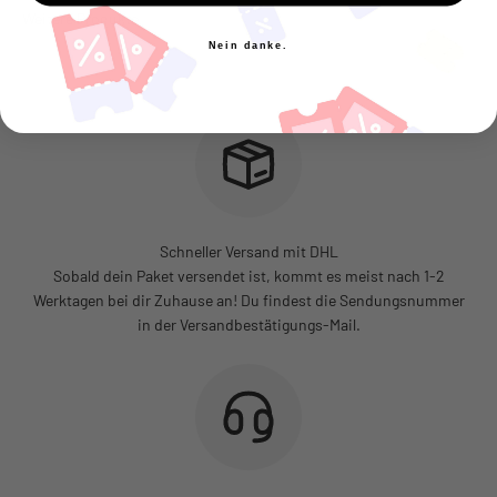
Nein danke.
Schneller Versand mit DHL
Sobald dein Paket versendet ist, kommt es meist nach 1-2
Werktagen bei dir Zuhause an! Du findest die Sendungsnummer
in der Versandbestätigungs-Mail.