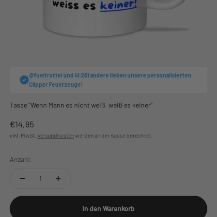
@fueltrottel und 41.261 andere lieben unsere personalisierten
Clipper Feuerzeuge!
Tasse "Wenn Mann es nicht weiß, weiß es keiner"
Angebot
€14,95
inkl. MwSt.
Versandkosten
werden an der Kasse berechnet
Anzahl:
In den Warenkorb