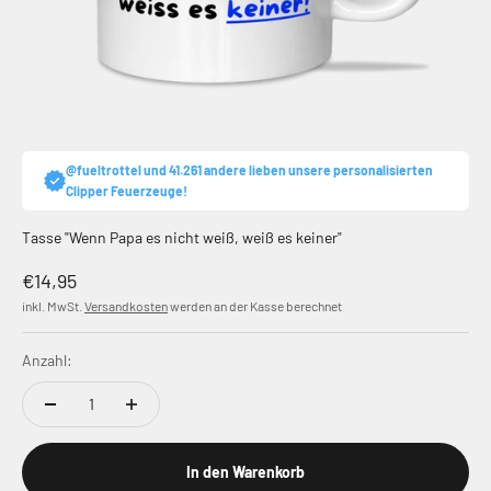
@fueltrottel und 41.261 andere lieben unsere personalisierten
Clipper Feuerzeuge!
Tasse "Wenn Papa es nicht weiß, weiß es keiner"
Angebot
€14,95
inkl. MwSt.
Versandkosten
werden an der Kasse berechnet
Anzahl:
In den Warenkorb