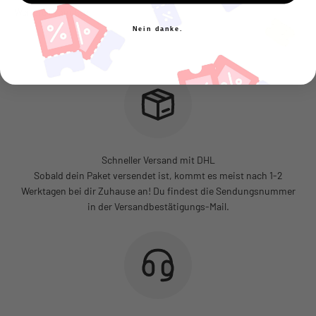
Nein danke.
Schneller Versand mit DHL
Sobald dein Paket versendet ist, kommt es meist nach 1-2
Werktagen bei dir Zuhause an! Du findest die Sendungsnummer
in der Versandbestätigungs-Mail.