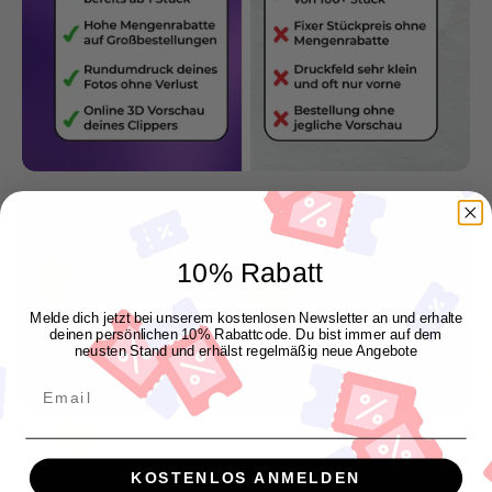
10% Rabatt
Wir lassen unsere Kunden für uns sprechen
Melde dich jetzt bei unserem kostenlosen Newsletter an und erhalte
"Genau so wie ich es mir vorgestellt habe"
deinen persönlichen 10% Rabattcode. Du bist immer auf dem
neusten Stand und erhälst regelmäßig neue Angebote
Manuel P.
Email
KOSTENLOS ANMELDEN