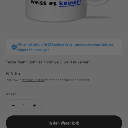
@fueltrottel und 41.261 andere lieben unsere personalisierten
Clipper Feuerzeuge!
Tasse "Wenn Sohn es nicht weiß, weiß es keiner"
Angebot
€14,95
inkl. MwSt.
Versandkosten
werden an der Kasse berechnet
Anzahl:
In den Warenkorb